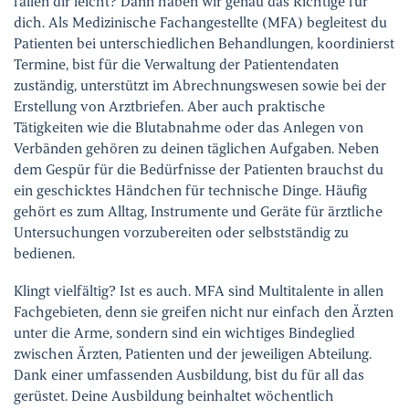
fallen dir leicht? Dann haben wir genau das Richtige für
Ihre Meinung ist uns wichtig!
dich. Als Medizinische Fachangestellte (MFA) begleitest du
Patienten bei unterschiedlichen Behandlungen, koordinierst
Termine, bist für die Verwaltung der Patientendaten
zuständig, unterstützt im Abrechnungswesen sowie bei der
Erstellung von Arztbriefen. Aber auch praktische
Tätigkeiten wie die Blutabnahme oder das Anlegen von
Verbänden gehören zu deinen täglichen Aufgaben. Neben
dem Gespür für die Bedürfnisse der Patienten brauchst du
ein geschicktes Händchen für technische Dinge. Häufig
gehört es zum Alltag, Instrumente und Geräte für ärztliche
Untersuchungen vorzubereiten oder selbstständig zu
bedienen.
Klingt vielfältig? Ist es auch. MFA sind Multitalente in allen
Fachgebieten, denn sie greifen nicht nur einfach den Ärzten
unter die Arme, sondern sind ein wichtiges Bindeglied
zwischen Ärzten, Patienten und der jeweiligen Abteilung.
Dank einer umfassenden Ausbildung, bist du für all das
gerüstet. Deine Ausbildung beinhaltet wöchentlich