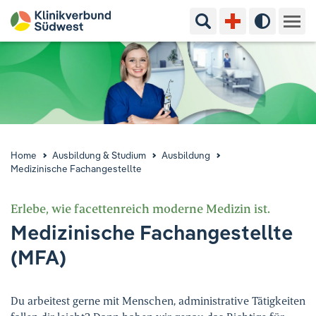
Suchbegriff eingeben
Hoher Kon
Kliniken & Experten
Ihr Aufenthalt
Pflege & Beratung
Home
Ausbildung & Studium
Ausbildung
Medizinische Fachangestellte
Ausbildung & Studium
Erlebe, wie facettenreich moderne Medizin ist.
Jobs & Karriere
Medizinische Fachangestellte
(MFA)
Der Klinikverbund Südwest
Standorte & Kontakt
Aktuelles
Veranstaltungen
Du arbeitest gerne mit Menschen, administrative Tätigkeiten