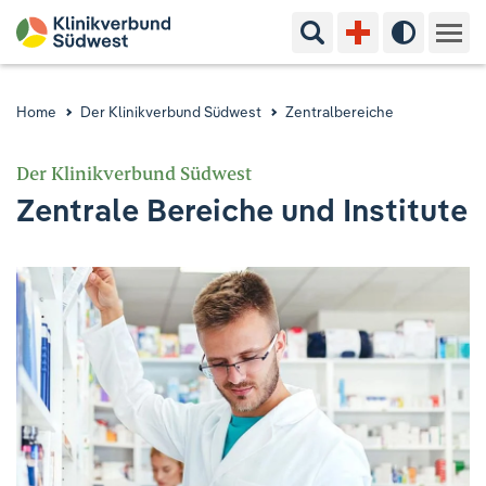
Suchbegriff eingeben
Hoher Kon
Kliniken & Experten
Home
Der Klinikverbund Südwest
Zentralbereiche
Ihr Aufenthalt
Der Klinikverbund Südwest
Zentrale Bereiche und Institute
Pflege & Beratung
Ausbildung & Studium
Jobs & Karriere
Der Klinikverbund Südwest
Standorte & Kontakt
Aktuelles
Veranstaltungen