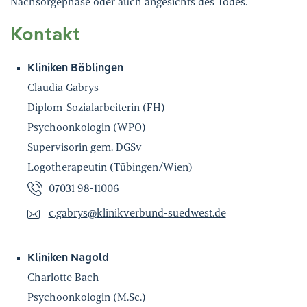
Nachsorgephase oder auch angesichts des Todes.
Ihre Meinung ist uns wichtig!
Kontakt
Kliniken Böblingen
Claudia Gabrys
Diplom-Sozialarbeiterin (FH)
Psychoonkologin (WPO)
Supervisorin gem. DGSv
Logotherapeutin (Tübingen/Wien)
07031 98-11006
c.gabrys
@
klinikverbund-suedwest.de
Kliniken Nagold
Charlotte Bach
Psychoonkologin (M.Sc.)