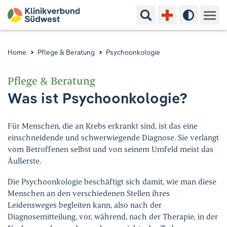
Suchbegriff eingeben
Hoher Kon
Kliniken & Experten
Home
Pflege & Beratung
Psychoonkologie
Ihr Aufenthalt
Pflege & Beratung
Was ist Psychoonkologie?
Pflege & Beratung
Ausbildung & Studium
Für Menschen, die an Krebs erkrankt sind, ist das eine
einschneidende und schwerwiegende Diagnose. Sie verlangt
vom Betroffenen selbst und von seinem Umfeld meist das
Jobs & Karriere
Äußerste.
Der Klinikverbund Südwest
Die Psychoonkologie beschäftigt sich damit, wie man diese
Menschen an den verschiedenen Stellen ihres
Leidensweges begleiten kann, also nach der
Standorte & Kontakt
Aktuelles
Veranstaltungen
Diagnosemitteilung, vor, während, nach der Therapie, in der