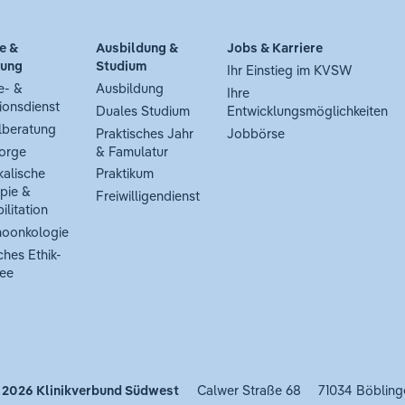
e &
Ausbildung &
Jobs & Karriere
tung
Studium
Ihr Einstieg im KVSW
e- &
Ausbildung
Ihre
ionsdienst
Duales Studium
Entwicklungsmöglichkeiten
lberatung
Praktisches Jahr
Jobbörse
orge
& Famulatur
kalische
Praktikum
pie &
Freiwilligendienst
ilitation
oonkologie
ches Ethik-
ee
 2026
Klinikverbund Südwest
Calwer Straße 68
71034 Böbling