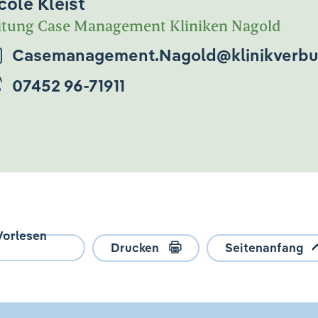
cole Kleist
itung Case Management Kliniken Nagold
Casemanagement.Nagold@klinikverbu
07452 96-71911
Vorlesen
Drucken
Seitenanfang