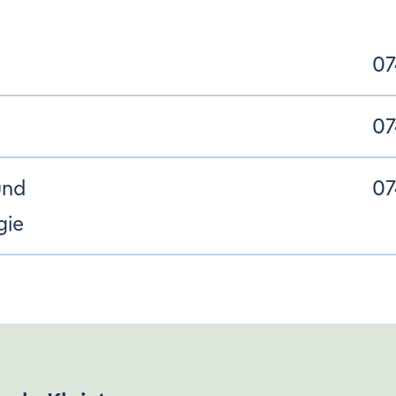
07
07
und
07
gie