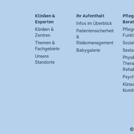
Kliniken &
Ihr Aufenthalt
Pfleg
Experten
Bera
Infos im Überblick
Kliniken &
Pfleg
Patientensicherheit
Zentren
Funkt
&
Themen &
Risikomanagement
Sozia
Fachgebiete
Babygalerie
Seels
Unsere
Physi
Standorte
Thera
Rehab
Psych
Klinis
Komit
©