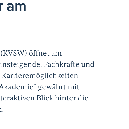
r am
 (KVSW) öffnet am
einsteigende, Fachkräfte und
n Karrieremöglichkeiten
r Akademie“ gewährt mit
raktiven Blick hinter die
n.