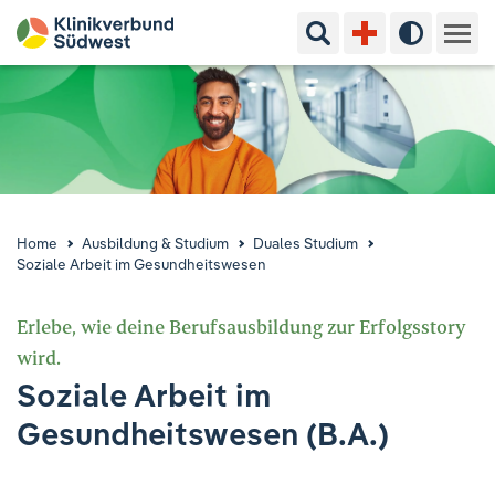
Suchbegriff eingeben
Hoher Kon
Kliniken & Experten
Ihr Aufenthalt
Pflege & Beratung
Home
Ausbildung & Studium
Duales Studium
Soziale Arbeit im Gesundheitswesen
Ausbildung & Studium
Erlebe, wie deine Berufsausbildung zur Erfolgsstory
Jobs & Karriere
wird.
Soziale Arbeit im
Der Klinikverbund Südwest
Gesundheitswesen (B.A.)
Standorte & Kontakt
Aktuelles
Veranstaltungen