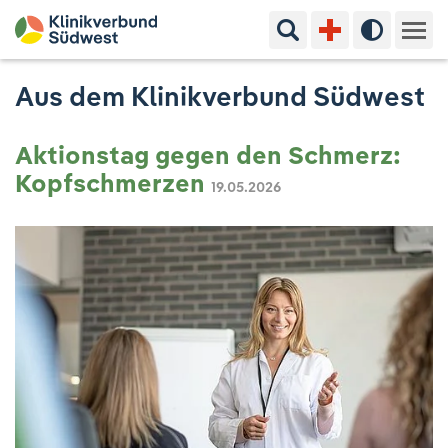
Suchbegriff eingeben
Hoher Kon
Kliniken & Experten
Aus dem Klinikverbund Südwest
Ihr Aufenthalt
Aktionstag gegen den Schmerz:
Kopfschmerzen
19.05.2026
Pflege & Beratung
Ausbildung & Studium
Jobs & Karriere
Der Klinikverbund Südwest
Standorte & Kontakt
Aktuelles
Veranstaltungen