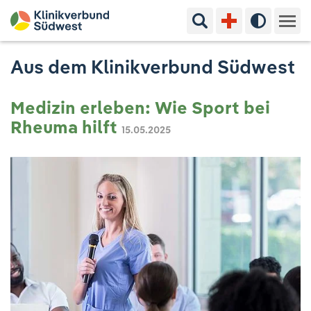
Suchbegriff eingeben
Hoher Kon
Kliniken & Experten
Aus dem Klinikverbund Südwest
Ihr Aufenthalt
Medizin erleben: Wie Sport bei
Rheuma hilft
15.05.2025
Pflege & Beratung
Ausbildung & Studium
Jobs & Karriere
Der Klinikverbund Südwest
Standorte & Kontakt
Aktuelles
Veranstaltungen