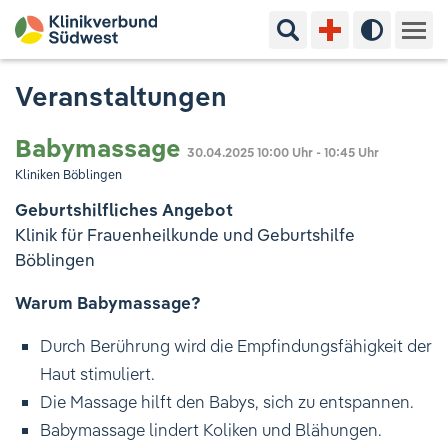
Suchbegriff eingeben
Hoher Kon
Kliniken & Experten
Veranstaltungen
Ihr Aufenthalt
Babymassage
30.04.2025
10:00 Uhr - 10:45 Uhr
Kliniken Böblingen
Pflege & Beratung
Geburtshilfliches Angebot
Klinik für Frauenheilkunde und Geburtshilfe
Ausbildung & Studium
Böblingen
Warum Babymassage?
Jobs & Karriere
Durch Berührung wird die Empfindungsfähigkeit der
Der Klinikverbund Südwest
Haut stimuliert.
Die Massage hilft den Babys, sich zu entspannen.
Standorte & Kontakt
Aktuelles
Veranstaltungen
Babymassage lindert Koliken und Blähungen.