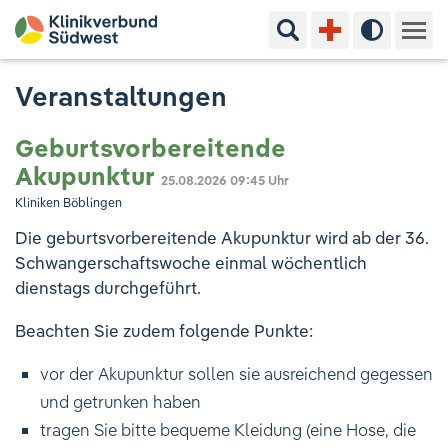
Suchbegriff eingeben
Hoher Kon
Kliniken & Experten
Veranstaltungen
Ihr Aufenthalt
Geburtsvorbereitende
Akupunktur
25.08.2026
09:45 Uhr
Pflege & Beratung
Kliniken Böblingen
Die geburtsvorbereitende Akupunktur wird ab der 36.
Ausbildung & Studium
Schwangerschaftswoche einmal wöchentlich
dienstags durchgeführt.
Jobs & Karriere
Beachten Sie zudem folgende Punkte:
Der Klinikverbund Südwest
vor der Akupunktur sollen sie ausreichend gegessen
und getrunken haben
Standorte & Kontakt
Aktuelles
Veranstaltungen
tragen Sie bitte bequeme Kleidung (eine Hose, die