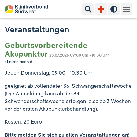
Suchbegriff eingeben
Hoher Kon
Kliniken & Experten
Veranstaltungen
Ihr Aufenthalt
Geburtsvorbereitende
Akupunktur
23.07.2026
09:00 Uhr - 10:30 Uhr
Pflege & Beratung
Kliniken Nagold
Jeden Donnerstag, 09.00 - 10.30 Uhr
Ausbildung & Studium
geeignet ab vollendeter 36. Schwangerschaftswoche
Jobs & Karriere
(Die Anmeldung kann ab der 34.
Schwangerschaftswoche erfolgen, also ab 3 Wochen
vor der ersten Akupunkturbehandlung).
Der Klinikverbund Südwest
Kosten: 20 Euro
Standorte & Kontakt
Aktuelles
Veranstaltungen
Bitte melden Sie sich zu allen Veranstaltungen an!