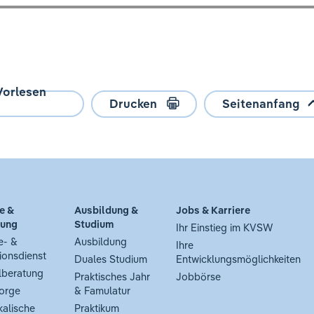
Vorlesen
Drucken
Seitenanfang
e &
Ausbildung &
Jobs & Karriere
tung
Studium
Ihr Einstieg im KVSW
e- &
Ausbildung
Ihre
ionsdienst
Duales Studium
Entwicklungsmöglichkeiten
lberatung
Praktisches Jahr
Jobbörse
orge
& Famulatur
kalische
Praktikum