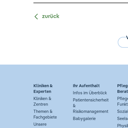
zurück
Kliniken &
Ihr Aufenthalt
Pfleg
Experten
Bera
Infos im Überblick
Kliniken &
Pfleg
Patientensicherheit
Zentren
Funkt
&
Themen &
Risikomanagement
Sozia
Fachgebiete
Babygalerie
Seels
Unsere
Physi