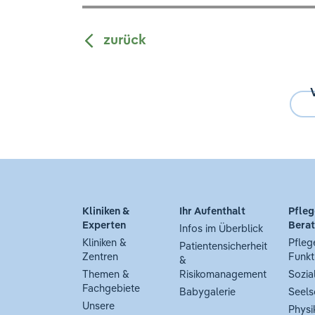
zurück
Kliniken &
Ihr Aufenthalt
Pfleg
Experten
Bera
Infos im Überblick
Kliniken &
Pfleg
Patientensicherheit
Zentren
Funkt
&
Themen &
Risikomanagement
Sozia
Fachgebiete
Babygalerie
Seels
Unsere
Physi