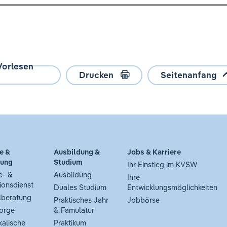
Vorlesen
Drucken
Seitenanfang
e &
Ausbildung &
Jobs & Karriere
tung
Studium
Ihr Einstieg im KVSW
e- &
Ausbildung
Ihre
ionsdienst
Duales Studium
Entwicklungsmöglichkeiten
lberatung
Praktisches Jahr
Jobbörse
orge
& Famulatur
kalische
Praktikum