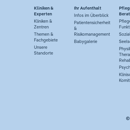
Kliniken &
Ihr Aufenthalt
Pfleg
Experten
Bera
Infos im Überblick
Kliniken &
Pfleg
Patientensicherheit
Zentren
Funkt
&
Themen &
Risikomanagement
Sozia
Fachgebiete
Babygalerie
Seels
Unsere
Physi
Standorte
Thera
Rehab
Psych
Klinis
Komit
©