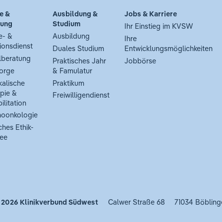
e &
Ausbildung &
Jobs & Karriere
tung
Studium
Ihr Einstieg im KVSW
e- &
Ausbildung
Ihre
ionsdienst
Duales Studium
Entwicklungsmöglichkeiten
lberatung
Praktisches Jahr
Jobbörse
orge
& Famulatur
kalische
Praktikum
pie &
Freiwilligendienst
ilitation
oonkologie
ches Ethik-
ee
 2026
Klinikverbund Südwest
Calwer Straße 68
71034 Böbling