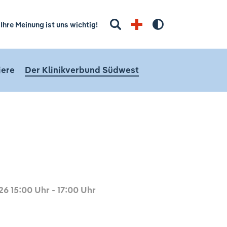
Suchbegriff eingeben
Ihre Meinung ist uns wichtig!
Hoher Kontra
iere
Der Klinikverbund Südwest
26
15:00 Uhr - 17:00 Uhr