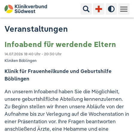
Suchbegriff eingeben
Hoher Kon
Kliniken & Experten
Veranstaltungen
Ihr Aufenthalt
Infoabend für werdende Eltern
14.07.2026
18:40 Uhr - 20:30 Uhr
Pflege & Beratung
Kliniken Böblingen
Klinik für Frauenheilkunde und Geburtshilfe
Ausbildung & Studium
Böblingen
Jobs & Karriere
An unserem Infoabend haben Sie die Möglichkeit,
unsere geburtshilfliche Abteilung kennenzulernen.
Zu Beginn stellen wir Ihnen unsere Abläufe von der
Der Klinikverbund Südwest
Aufnahme bis zur Verlegung auf die Wochenstation in
einer Präsentation vor. Ihre Fragen beantworten
Standorte & Kontakt
Aktuelles
Veranstaltungen
anschließend Ärzte, eine Hebamme und eine