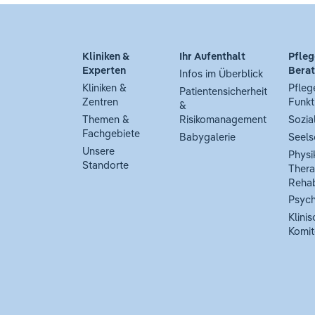
Kliniken &
Ihr Aufenthalt
Pfleg
Experten
Bera
Infos im Überblick
Kliniken &
Pfleg
Patientensicherheit
Zentren
Funkt
&
Themen &
Risikomanagement
Sozia
Fachgebiete
Babygalerie
Seels
Unsere
Physi
Standorte
Thera
Rehab
Psych
Klinis
Komit