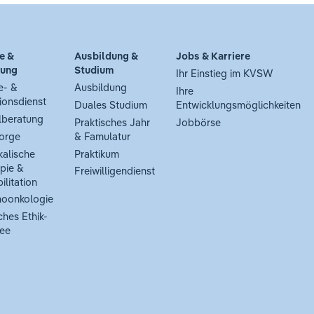
e &
Ausbildung &
Jobs & Karriere
tung
Studium
Ihr Einstieg im KVSW
e- &
Ausbildung
Ihre
ionsdienst
Duales Studium
Entwicklungsmöglichkeiten
lberatung
Praktisches Jahr
Jobbörse
orge
& Famulatur
kalische
Praktikum
pie &
Freiwilligendienst
ilitation
oonkologie
ches Ethik-
ee