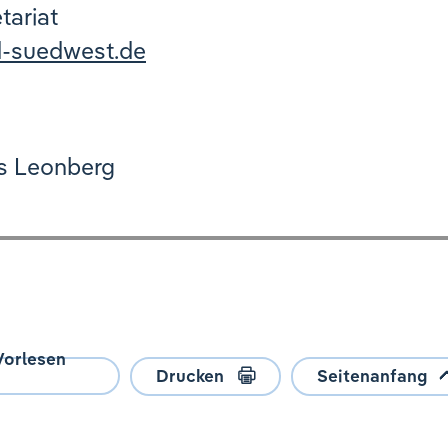
tariat
d-suedwest.de
us Leonberg
Vorlesen
Drucken
Seitenanfang