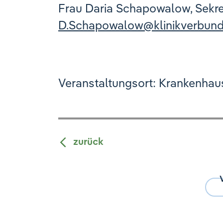
Frau Daria Schapowalow, Sekre
D.Schapowalow
@
klinikverbun
Veranstaltungsort: Krankenha
zurück