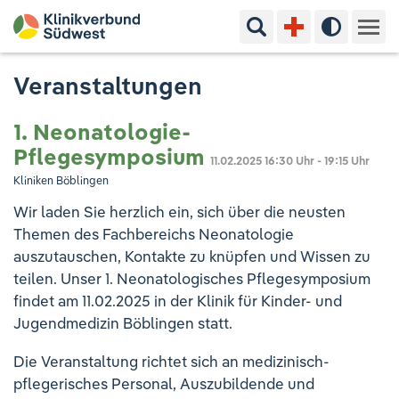
Suchbegriff eingeben
Hoher Kon
Kliniken & Experten
Veranstaltungen
Ihr Aufenthalt
1. Neonatologie-
Pflegesymposium
11.02.2025
16:30 Uhr - 19:15 Uhr
Pflege & Beratung
Kliniken Böblingen
Wir laden Sie herzlich ein, sich über die neusten
Ausbildung & Studium
Themen des Fachbereichs Neonatologie
auszutauschen, Kontakte zu knüpfen und Wissen zu
Jobs & Karriere
teilen. Unser 1. Neonatologisches Pflegesymposium
findet am 11.02.2025 in der Klinik für Kinder- und
Der Klinikverbund Südwest
Jugendmedizin Böblingen statt.
Die Veranstaltung richtet sich an medizinisch-
Standorte & Kontakt
Aktuelles
Veranstaltungen
pflegerisches Personal, Auszubildende und