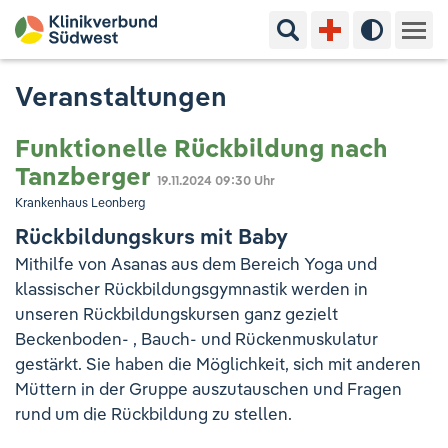
Suchbegriff eingeben
Hoher Kon
Kliniken & Experten
Veranstaltungen
Ihr Aufenthalt
Funktionelle Rückbildung nach
Tanzberger
19.11.2024
09:30 Uhr
Pflege & Beratung
Krankenhaus Leonberg
Rückbildungskurs mit Baby
Ausbildung & Studium
Mithilfe von Asanas aus dem Bereich Yoga und
klassischer Rückbildungsgymnastik werden in
Jobs & Karriere
unseren Rückbildungskursen ganz gezielt
Beckenboden- , Bauch- und Rückenmuskulatur
Der Klinikverbund Südwest
gestärkt. Sie haben die Möglichkeit, sich mit anderen
Müttern in der Gruppe auszutauschen und Fragen
rund um die Rückbildung zu stellen.
Standorte & Kontakt
Aktuelles
Veranstaltungen