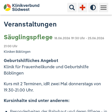
Suchbegriff eingeben
Hoher Kon
Kliniken & Experten
Veranstaltungen
Ihr Aufenthalt
Säuglingspflege
18.06.2026
19:30 Uhr
- 25.06.2026
21:00 Uhr
Pflege & Beratung
Kliniken Böblingen
Geburtshilfliches Angebot
Ausbildung & Studium
Klinik für Frauenheilkunde und Geburtshilfe
Böblingen
Jobs & Karriere
Kurs mit 2 Terminen, idR zwei Mal donnerstags von
Der Klinikverbund Südwest
19.30-21.00 Uhr.
Kursinhalte sind unter anderem:
Standorte & Kontakt
Aktuelles
Veranstaltungen
Besonderheiten der Babyhaut und deren Pflege - in