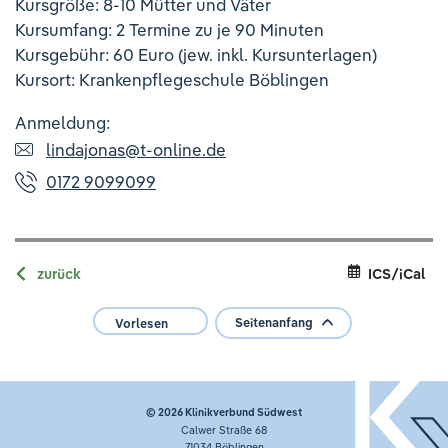
Kursgröße: 8-10 Mütter und Väter
Kursumfang: 2 Termine zu je 90 Minuten
Kursgebühr: 60 Euro (jew. inkl. Kursunterlagen)
Kursort: Krankenpflegeschule Böblingen
Anmeldung:
lindajonas
@
t-online.de
0172 9099099
zurück
ICS/iCal
Seitenanfang
Vorlesen
© 2026
Klinikverbund Südwest
Calwer Straße 68
71034 Böblingen