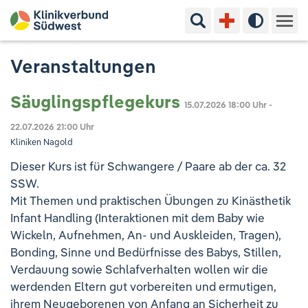
Suchbegriff eingeben
Hoher Kon
Kliniken & Experten
Veranstaltungen
Ihr Aufenthalt
Säuglingspflegekurs
15.07.2026
18:00 Uhr
-
22.07.2026
21:00 Uhr
Pflege & Beratung
Kliniken Nagold
Dieser Kurs ist für Schwangere / Paare ab der ca. 32
Ausbildung & Studium
SSW.
Mit Themen und praktischen Übungen zu Kinästhetik
Jobs & Karriere
Infant Handling (Interaktionen mit dem Baby wie
Wickeln, Aufnehmen, An- und Auskleiden, Tragen),
Der Klinikverbund Südwest
Bonding, Sinne und Bedürfnisse des Babys, Stillen,
Verdauung sowie Schlafverhalten wollen wir die
werdenden Eltern gut vorbereiten und ermutigen,
Standorte & Kontakt
Aktuelles
Veranstaltungen
ihrem Neugeborenen von Anfang an Sicherheit zu