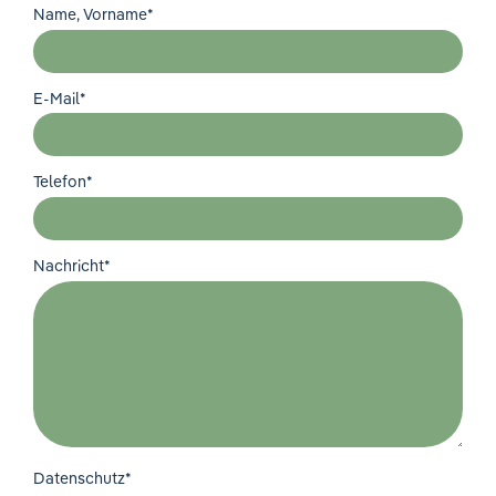
Ihre Meinung ist uns wichtig!
Name, Vorname
*
E-Mail
*
Telefon
*
Nachricht
*
Datenschutz
*