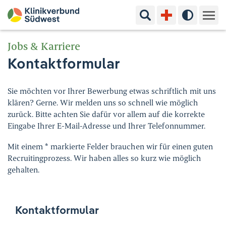
Suchbegriff eingeben
Hoher Kon
Kliniken & Experten
Jobs & Karriere
Kontaktformular
Ihr Aufenthalt
Sie möchten vor Ihrer Bewerbung etwas schriftlich mit uns
Pflege & Beratung
klären? Gerne. Wir melden uns so schnell wie möglich
zurück. Bitte achten Sie dafür vor allem auf die korrekte
Ausbildung & Studium
Eingabe Ihrer E-Mail-Adresse und Ihrer Telefonnummer.
Mit einem * markierte Felder brauchen wir für einen guten
Jobs & Karriere
Recruitingprozess. Wir haben alles so kurz wie möglich
gehalten.
Der Klinikverbund Südwest
Kontaktformular
Standorte & Kontakt
Aktuelles
Veranstaltungen