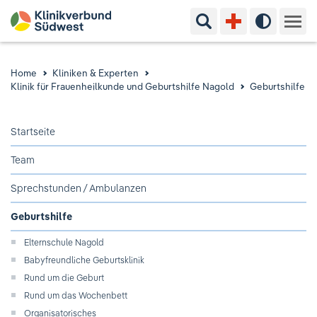
Suchbegriff eingeben
Hoher Kon
Kliniken & Experten
Home
Kliniken & Experten
Klinik für Frauenheilkunde und Geburtshilfe Nagold
Geburtshilfe
Ihr Aufenthalt
Startseite
Pflege & Beratung
Team
Ausbildung & Studium
Sprechstunden / Ambulanzen
Jobs & Karriere
Geburtshilfe
Elternschule Nagold
Der Klinikverbund Südwest
Babyfreundliche Geburtsklinik
Rund um die Geburt
Rund um das Wochenbett
Standorte & Kontakt
Aktuelles
Veranstaltungen
Organisatorisches