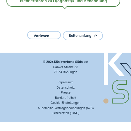
Mehr erfahren zu Diagnostik und Behandlung
Ihre Meinung ist uns wichtig!
Seitenanfang
Vorlesen
© 2026
Klinikverbund Südwest
Calwer Straße 68
71034 Böblingen
Impressum
Datenschutz
Presse
Barrierefreiheit
Cookie-Einstellungen
Allgemeine Vertragsbedingungen (AVB)
Lieferketten (LkSG)