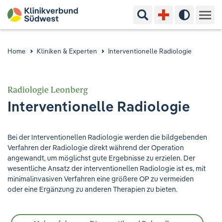
Suchbegriff eingeben
Hoher Kon
Kliniken & Experten
Home
Kliniken & Experten
Interventionelle Radiologie
Ihr Aufenthalt
Radiologie Leonberg
Pflege & Beratung
Interventionelle Radiologie
Ausbildung & Studium
Bei der Interventionellen Radiologie werden die bildgebenden
Verfahren der Radiologie direkt während der Operation
Jobs & Karriere
angewandt, um möglichst gute Ergebnisse zu erzielen. Der
wesentliche Ansatz der interventionellen Radiologie ist es, mit
Der Klinikverbund Südwest
minimalinvasiven Verfahren eine größere OP zu vermeiden
oder eine Ergänzung zu anderen Therapien zu bieten.
Standorte & Kontakt
Aktuelles
Veranstaltungen