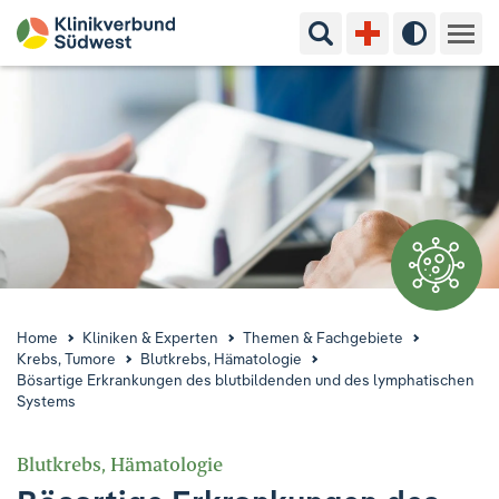
Suchbegriff eingeben
Hoher Kon
Kliniken & Experten
Ihr Aufenthalt
Pflege & Beratung
Ausbildung & Studium
Jobs & Karriere
Home
Kliniken & Experten
Themen & Fachgebiete
Krebs, Tumore
Blutkrebs, Hämatologie
Bösartige Erkrankungen des blutbildenden und des lymphatischen
Der Klinikverbund Südwest
Systems
Blutkrebs, Hämatologie
Standorte & Kontakt
Aktuelles
Veranstaltungen