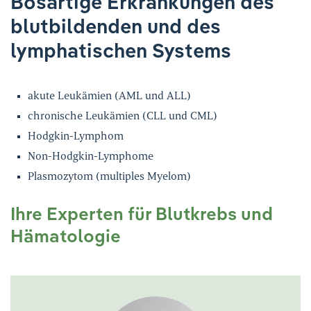
Bösartige Erkrankungen des
Ihre Meinung ist uns wichtig!
blutbildenden und des
lymphatischen Systems
akute Leukämien (AML und ALL)
chronische Leukämien (CLL und CML)
Hodgkin-Lymphom
Non-Hodgkin-Lymphome
Plasmozytom (multiples Myelom)
Ihre Experten für Blutkrebs und
Hämatologie