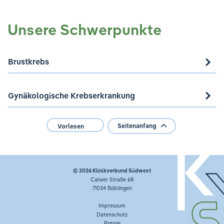
Ihre Meinung ist uns wichtig!
Unsere Schwerpunkte
Brustkrebs
Gynäkologische Krebserkrankung
Seitenanfang
Vorlesen
© 2026
Klinikverbund Südwest
Calwer Straße 68
71034 Böblingen
Impressum
Datenschutz
Presse