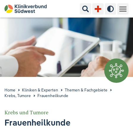
Suchbegriff eingeben
Hoher Kon
Kliniken & Experten
Ihr Aufenthalt
Pflege & Beratung
Ausbildung & Studium
Jobs & Karriere
Home
Kliniken & Experten
Themen & Fachgebiete
Krebs, Tumore
Frauenheilkunde
Der Klinikverbund Südwest
Krebs und Tumore
Frauenheilkunde
Standorte & Kontakt
Aktuelles
Veranstaltungen