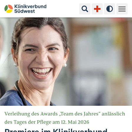
Suchbegriff eingeben
Hoher Kon
Kliniken & Experten
Ihr Aufenthalt
Pflege & Beratung
Ausbildung & Studium
Jobs & Karriere
Der Klinikverbund Südwest
Verleihung des Awards „Team des Jahres“ anlässlich
des Tages der Pflege am 12. Mai 2026
Standorte & Kontakt
Aktuelles
Veranstaltungen
Premiere im Klinikverbund