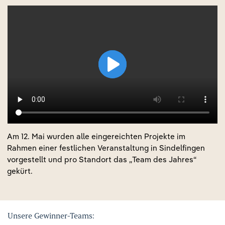
Play
Play
Video
Video
Am 12. Mai wurden alle eingereichten Projekte im
Rahmen einer festlichen Veranstaltung in Sindelfingen
vorgestellt und pro Standort das „Team des Jahres“
gekürt.
Unsere Gewinner-Teams: