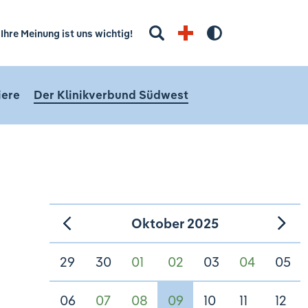
Suchbegriff eingeben
Ihre Meinung ist uns wichtig!
Hoher Kontra
iere
Der Klinikverbund Südwest
Oktober 2025
»
«
29
30
01
02
03
04
05
06
07
08
09
10
11
12