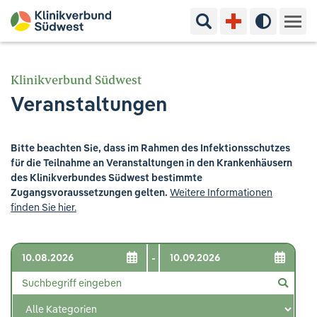
Suchbegriff eingeben
Hoher Kon
Kliniken & Experten
Klinikverbund Südwest
Veranstaltungen
Ihr Aufenthalt
Pflege & Beratung
Bitte beachten Sie, dass im Rahmen des Infektionsschutzes
für die Teilnahme an Veranstaltungen in den Krankenhäusern
Ausbildung & Studium
des Klinikverbundes Südwest bestimmte
Zugangsvoraussetzungen gelten.
Weitere Informationen
finden Sie hier.
Jobs & Karriere
Der Klinikverbund Südwest
-
Standorte & Kontakt
Aktuelles
Veranstaltungen