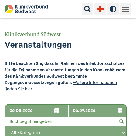
Suchbegriff eingeben
Hoher Kon
Kliniken & Experten
Klinikverbund Südwest
Veranstaltungen
Ihr Aufenthalt
Pflege & Beratung
Bitte beachten Sie, dass im Rahmen des Infektionsschutzes
für die Teilnahme an Veranstaltungen in den Krankenhäusern
Ausbildung & Studium
des Klinikverbundes Südwest bestimmte
Zugangsvoraussetzungen gelten.
Weitere Informationen
finden Sie hier.
Jobs & Karriere
Der Klinikverbund Südwest
-
Standorte & Kontakt
Aktuelles
Veranstaltungen