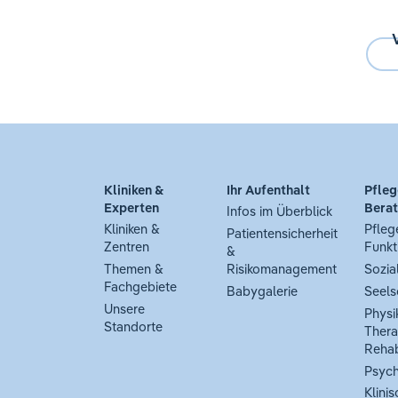
Kliniken &
Ihr Aufenthalt
Pfleg
Experten
Bera
Infos im Überblick
Kliniken &
Pfleg
Patientensicherheit
Zentren
Funkt
&
Themen &
Risikomanagement
Sozia
Fachgebiete
Babygalerie
Seels
Unsere
Physi
Standorte
Thera
Rehab
Psych
Klinis