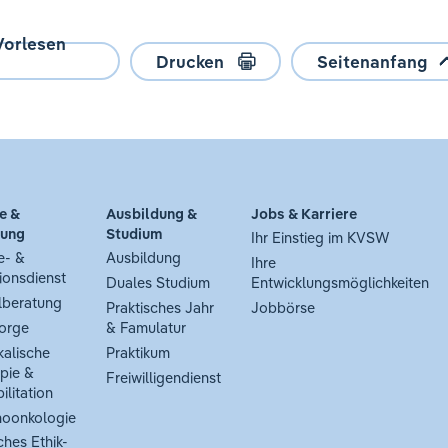
Vorlesen
Drucken
Seitenanfang
e &
Ausbildung &
Jobs & Karriere
tung
Studium
Ihr Einstieg im KVSW
e- &
Ausbildung
Ihre
ionsdienst
Duales Studium
Entwicklungsmöglichkeiten
lberatung
Praktisches Jahr
Jobbörse
orge
& Famulatur
kalische
Praktikum
pie &
Freiwilligendienst
ilitation
oonkologie
ches Ethik-