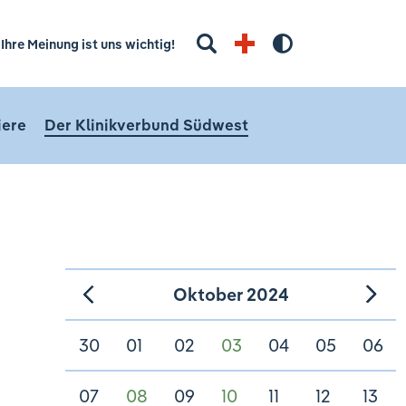
Suchbegriff eingeben
Ihre Meinung ist uns wichtig!
Hoher Kontra
iere
Der Klinikverbund Südwest
Oktober 2024
»
«
30
01
02
03
04
05
06
07
08
09
10
11
12
13