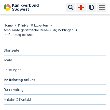
Suchbegriff eingeben
Hoher Kon
Kliniken & Experten
Home
Kliniken & Experten
Ambulante geriatrische Reha (AGR) Böblingen
Ihr Aufenthalt
Ihr Rehatag bei uns
Pflege & Beratung
Startseite
Team
Ausbildung & Studium
Leistungen
Jobs & Karriere
Ihr Rehatag bei uns
Der Klinikverbund Südwest
Reha-Antrag
Anfahrt & Kontakt
Standorte & Kontakt
Aktuelles
Veranstaltungen