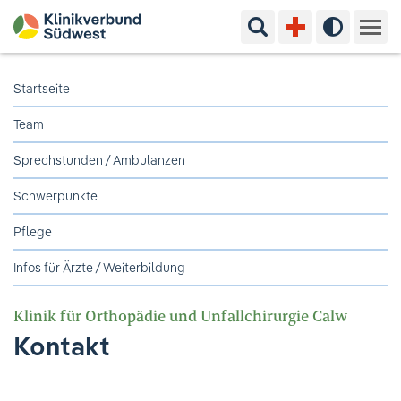
Suchbegriff eingeben
Hoher Kon
Kliniken & Experten
Startseite
Team
Ihr Aufenthalt
Sprechstunden / Ambulanzen
Pflege & Beratung
Schwerpunkte
Ausbildung & Studium
Pflege
Infos für Ärzte / Weiterbildung
Jobs & Karriere
Klinik für Orthopädie und Unfallchirurgie Calw
Der Klinikverbund Südwest
Kontakt
Standorte & Kontakt
Aktuelles
Veranstaltungen