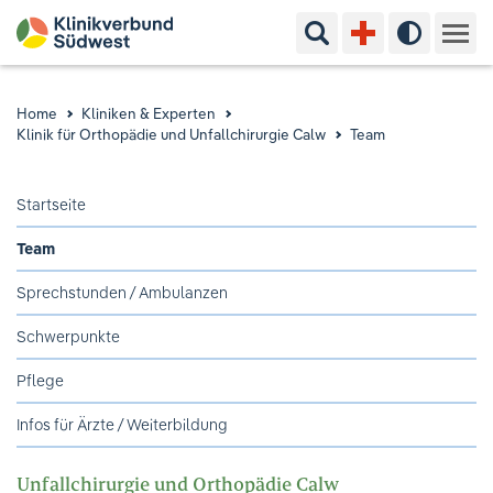
Suchbegriff eingeben
Hoher Kon
Kliniken & Experten
Home
Kliniken & Experten
Klinik für Orthopädie und Unfallchirurgie Calw
Team
Ihr Aufenthalt
Startseite
Pflege & Beratung
Team
Ausbildung & Studium
Sprechstunden / Ambulanzen
Jobs & Karriere
Schwerpunkte
Pflege
Der Klinikverbund Südwest
Infos für Ärzte / Weiterbildung
Standorte & Kontakt
Aktuelles
Veranstaltungen
Unfallchirurgie und Orthopädie Calw