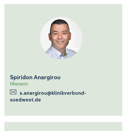
Spiridon Anargirou
Oberarzt
s.anargirou@klinikverbund-
suedwest.de