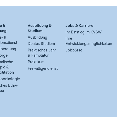
e &
Ausbildung &
Jobs & Karriere
tung
Studium
Ihr Einstieg im KVSW
e- &
Ausbildung
Ihre
ionsdienst
Duales Studium
Entwicklungsmöglichkeiten
lberatung
Praktisches Jahr
Jobbörse
orge
& Famulatur
kalische
Praktikum
pie &
Freiwilligendienst
ilitation
oonkologie
ches Ethik-
ee