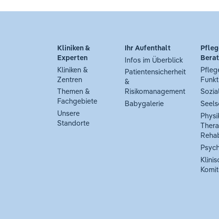
Kliniken &
Ihr Aufenthalt
Pfleg
Experten
Bera
Infos im Überblick
Kliniken &
Pfleg
Patientensicherheit
Zentren
Funkt
&
Themen &
Risikomanagement
Sozia
Fachgebiete
Babygalerie
Seels
Unsere
Physi
Standorte
Thera
Rehab
Psych
Klinis
Komit