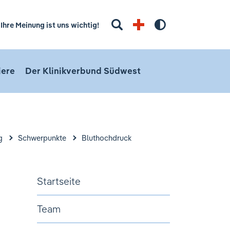
Suchbegriff eingeben
Ihre Meinung ist uns wichtig!
Hoher Kontra
iere
Der Klinikverbund Südwest
g
Schwerpunkte
Bluthochdruck
Startseite
Team