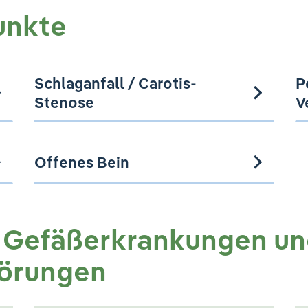
unkte
Schlaganfall / Carotis-
P
Stenose
V
Offenes Bein
r Gefäßerkrankungen u
törungen