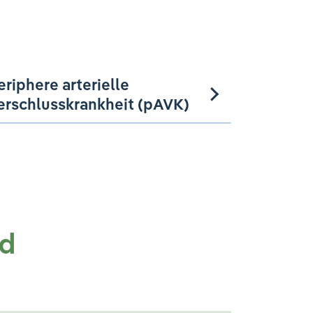
eriphere arterielle
erschlusskrankheit (pAVK)
nd