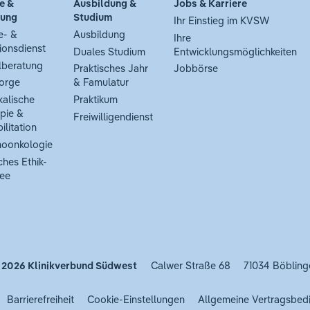
e &
Ausbildung &
Jobs & Karriere
tung
Studium
Ihr Einstieg im KVSW
e- &
Ausbildung
Ihre
ionsdienst
Duales Studium
Entwicklungsmöglichkeiten
lberatung
Praktisches Jahr
Jobbörse
orge
& Famulatur
kalische
Praktikum
pie &
Freiwilligendienst
ilitation
oonkologie
ches Ethik-
ee
 2026
Klinikverbund Südwest
Calwer Straße 68
71034 Böbling
Barrierefreiheit
Cookie-Einstellungen
Allgemeine Vertragsbed