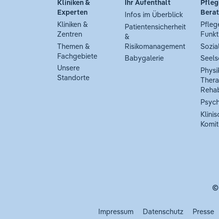
Kliniken &
Ihr Aufenthalt
Pfleg
Experten
Bera
Infos im Überblick
Kliniken &
Pfleg
Patientensicherheit
Zentren
Funkt
&
Themen &
Risikomanagement
Sozia
Fachgebiete
Babygalerie
Seels
Unsere
Physi
Standorte
Thera
Rehab
Psych
Klinis
Komit
©
Impressum
Datenschutz
Presse