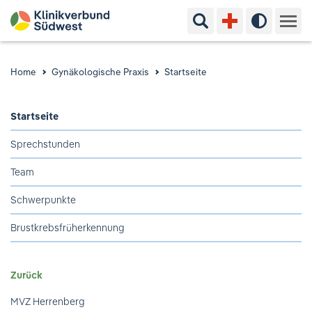
Suchbegriff eingeben
Hoher Kon
Kliniken & Experten
Home
Gynäkologische Praxis
Startseite
Ihr Aufenthalt
Startseite
Pflege & Beratung
Sprechstunden
Team
Ausbildung & Studium
Schwerpunkte
Jobs & Karriere
Brustkrebsfrüherkennung
Der Klinikverbund Südwest
Zurück
Standorte & Kontakt
Aktuelles
Veranstaltungen
MVZ Herrenberg