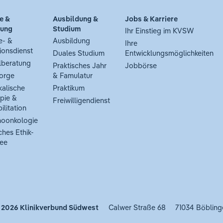
e &
Ausbildung &
Jobs & Karriere
tung
Studium
Ihr Einstieg im KVSW
e- &
Ausbildung
Ihre
ionsdienst
Duales Studium
Entwicklungsmöglichkeiten
lberatung
Praktisches Jahr
Jobbörse
orge
& Famulatur
kalische
Praktikum
pie &
Freiwilligendienst
ilitation
oonkologie
ches Ethik-
ee
 2026
Klinikverbund Südwest
Calwer Straße 68
71034 Böbling