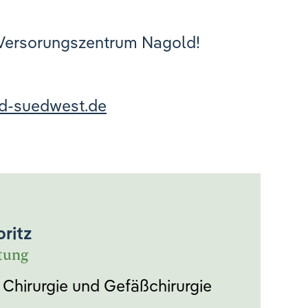
Versorungszentrum Nagold!
nd-suedwest.de
ritz
itung
 Chirurgie und Gefäßchirurgie