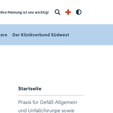
Suchbegriff eingeben
Ihre Meinung ist uns wichtig!
Hoher Kontra
iere
Der Klinikverbund Südwest
Startseite
Praxis für Gefäß-Allgemein
und Unfallchirurgie sowie