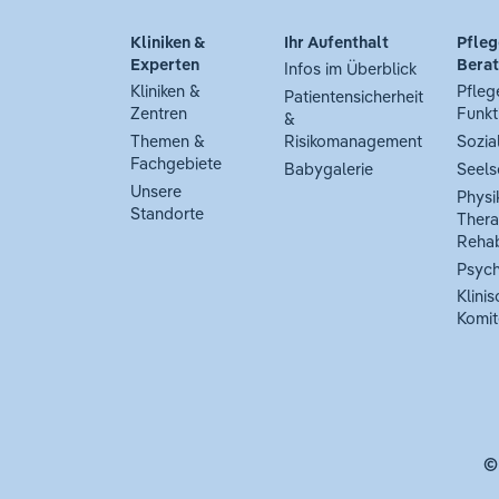
Kliniken &
Ihr Aufenthalt
Pfleg
Experten
Bera
Infos im Überblick
Kliniken &
Pfleg
Patientensicherheit
Zentren
Funkt
&
Themen &
Risikomanagement
Sozia
Fachgebiete
Babygalerie
Seels
Unsere
Physi
Standorte
Thera
Rehab
Psych
Klinis
Komit
©