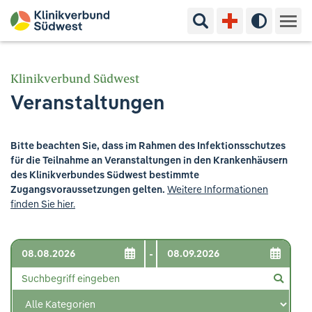
Suchbegriff eingeben
Hoher Kon
Kliniken & Experten
Klinikverbund Südwest
Veranstaltungen
Ihr Aufenthalt
Pflege & Beratung
Bitte beachten Sie, dass im Rahmen des Infektionsschutzes
für die Teilnahme an Veranstaltungen in den Krankenhäusern
Ausbildung & Studium
des Klinikverbundes Südwest bestimmte
Zugangsvoraussetzungen gelten.
Weitere Informationen
finden Sie hier.
Jobs & Karriere
Der Klinikverbund Südwest
-
Standorte & Kontakt
Aktuelles
Veranstaltungen