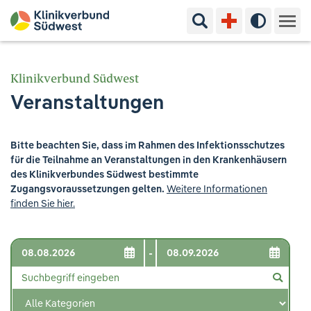
Suchbegriff eingeben
Hoher Kon
Kliniken & Experten
Klinikverbund Südwest
Veranstaltungen
Ihr Aufenthalt
Pflege & Beratung
Bitte beachten Sie, dass im Rahmen des Infektionsschutzes
für die Teilnahme an Veranstaltungen in den Krankenhäusern
Ausbildung & Studium
des Klinikverbundes Südwest bestimmte
Zugangsvoraussetzungen gelten.
Weitere Informationen
finden Sie hier.
Jobs & Karriere
Der Klinikverbund Südwest
-
Standorte & Kontakt
Aktuelles
Veranstaltungen