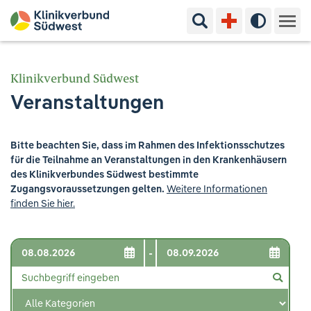
Suchbegriff eingeben
Hoher Kon
Kliniken & Experten
Klinikverbund Südwest
Veranstaltungen
Ihr Aufenthalt
Pflege & Beratung
Bitte beachten Sie, dass im Rahmen des Infektionsschutzes
für die Teilnahme an Veranstaltungen in den Krankenhäusern
Ausbildung & Studium
des Klinikverbundes Südwest bestimmte
Zugangsvoraussetzungen gelten.
Weitere Informationen
finden Sie hier.
Jobs & Karriere
Der Klinikverbund Südwest
-
Standorte & Kontakt
Aktuelles
Veranstaltungen