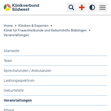
Suchbegriff eingeben
Hoher Kon
Kliniken & Experten
Home
Kliniken & Experten
Klinik für Frauenheilkunde und Geburtshilfe Böblingen
Ihr Aufenthalt
Veranstaltungen
Pflege & Beratung
Startseite
Team
Ausbildung & Studium
Sprechstunden / Ambulanzen
Jobs & Karriere
Leistungsspektrum
Der Klinikverbund Südwest
Geburtshilfe
Veranstaltungen
Standorte & Kontakt
Aktuelles
Veranstaltungen
Pflege