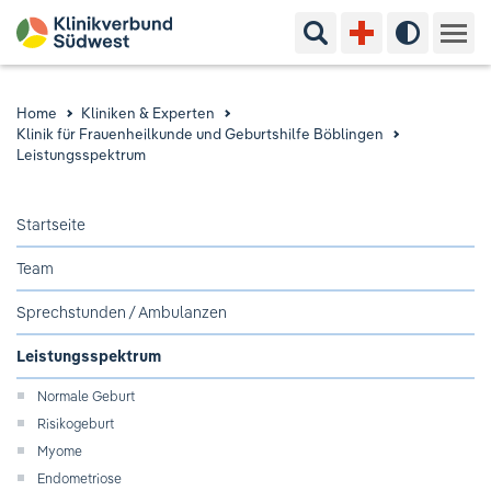
Suchbegriff eingeben
Hoher Kon
Kliniken & Experten
Home
Kliniken & Experten
Klinik für Frauenheilkunde und Geburtshilfe Böblingen
Ihr Aufenthalt
Leistungsspektrum
Pflege & Beratung
Startseite
Team
Ausbildung & Studium
Sprechstunden / Ambulanzen
Jobs & Karriere
Leistungsspektrum
Der Klinikverbund Südwest
Normale Geburt
Risikogeburt
Myome
Standorte & Kontakt
Aktuelles
Veranstaltungen
Endometriose