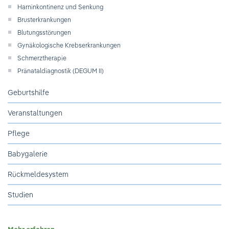
Ihre Meinung ist uns wichtig!
Harninkontinenz und Senkung
Brusterkrankungen
Blutungsstörungen
Gynäkologische Krebserkrankungen
Schmerztherapie
Pränataldiagnostik (DEGUM II)
Geburtshilfe
Veranstaltungen
Pflege
Babygalerie
Rückmeldesystem
Studien