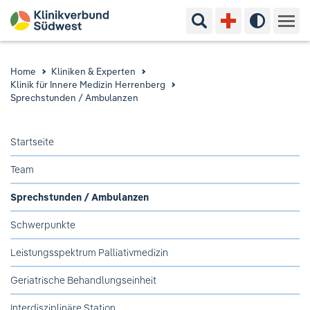
Suchbegriff eingeben
Hoher Kon
Kliniken & Experten
Home
Kliniken & Experten
Klinik für Innere Medizin Herrenberg
Ihr Aufenthalt
Sprechstunden / Ambulanzen
Pflege & Beratung
Startseite
Team
Ausbildung & Studium
Sprechstunden / Ambulanzen
Jobs & Karriere
Schwerpunkte
Der Klinikverbund Südwest
Leistungsspektrum Palliativmedizin
Geriatrische Behandlungseinheit
Standorte & Kontakt
Aktuelles
Veranstaltungen
Interdisziplinäre Station