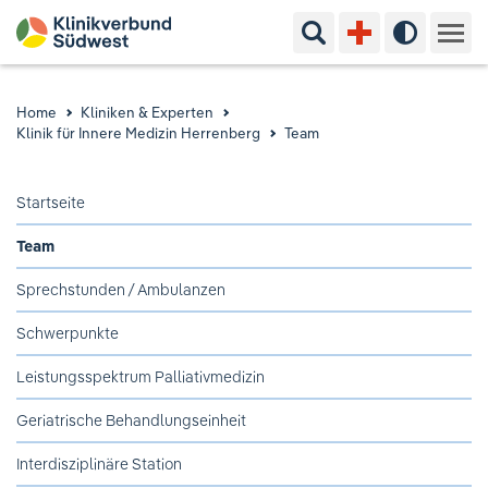
Suchbegriff eingeben
Hoher Kon
Kliniken & Experten
Home
Kliniken & Experten
Klinik für Innere Medizin Herrenberg
Team
Ihr Aufenthalt
Startseite
Pflege & Beratung
Team
Ausbildung & Studium
Sprechstunden / Ambulanzen
Jobs & Karriere
Schwerpunkte
Leistungsspektrum Palliativmedizin
Der Klinikverbund Südwest
Geriatrische Behandlungseinheit
Interdisziplinäre Station
Standorte & Kontakt
Aktuelles
Veranstaltungen