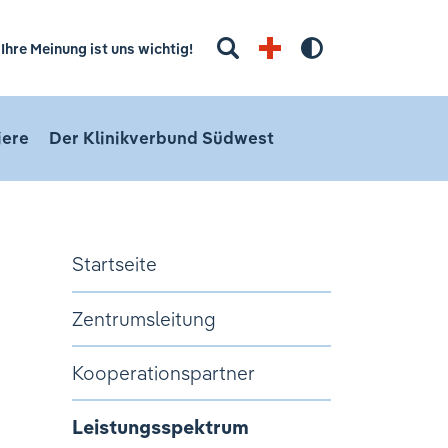
Suchbegriff eingeben
Ihre Meinung ist uns wichtig!
Hoher Kontra
iere
Der Klinikverbund Südwest
Startseite
Zentrumsleitung
Kooperationspartner
Leistungsspektrum