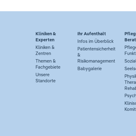
Kliniken &
Ihr Aufenthalt
Pfleg
Experten
Bera
Infos im Überblick
Kliniken &
Pfleg
Patientensicherheit
Zentren
Funkt
&
Themen &
Risikomanagement
Sozia
Fachgebiete
Babygalerie
Seels
Unsere
Physi
Standorte
Thera
Rehab
Psych
Klinis
Komit