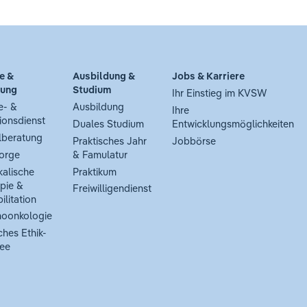
e &
Ausbildung &
Jobs & Karriere
tung
Studium
Ihr Einstieg im KVSW
e- &
Ausbildung
Ihre
ionsdienst
Duales Studium
Entwicklungsmöglichkeiten
lberatung
Praktisches Jahr
Jobbörse
orge
& Famulatur
kalische
Praktikum
pie &
Freiwilligendienst
ilitation
oonkologie
ches Ethik-
ee