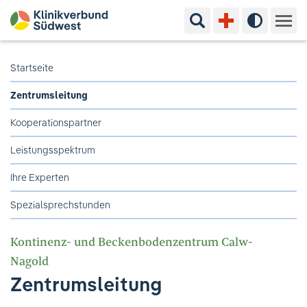
Suchbegriff eingeben
Hoher Kon
Kliniken & Experten
Startseite
Zentrumsleitung
Ihr Aufenthalt
Kooperationspartner
Pflege & Beratung
Leistungsspektrum
Ausbildung & Studium
Ihre Experten
Spezialsprechstunden
Jobs & Karriere
Kontinenz- und Beckenbodenzentrum Calw-
Der Klinikverbund Südwest
Nagold
Zentrumsleitung
Standorte & Kontakt
Aktuelles
Veranstaltungen