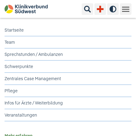
Suchbegriff eingeben
Hoher Kon
Kliniken & Experten
Startseite
Team
Ihr Aufenthalt
Sprechstunden / Ambulanzen
Pflege & Beratung
Schwerpunkte
Ausbildung & Studium
Zentrales Case Management
Pflege
Jobs & Karriere
Infos für Ärzte / Weiterbildung
Der Klinikverbund Südwest
Veranstaltungen
Standorte & Kontakt
Aktuelles
Veranstaltungen
Mehr erfahren