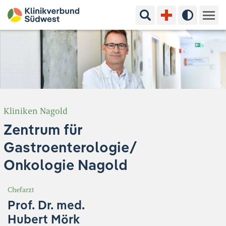
Suchbegriff eingeben
Hoher Kon
Kliniken & Experten
Ihr Aufenthalt
Pflege & Beratung
Kliniken Nagold
Zentrum für
Ausbildung & Studium
Gastroenterologie/
Jobs & Karriere
Onkologie Nagold
Der Klinikverbund Südwest
Chefarzt
Prof. Dr. med.
Standorte & Kontakt
Aktuelles
Veranstaltungen
Hubert Mörk