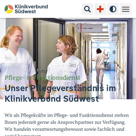
Suchbegriff eingeben
Hoher Kon
Kliniken & Experten
Ihr Aufenthalt
Pflege & Beratung
Ausbildung & Studium
Pflege- & Funktionsdienst
Unser Pflegeverständnis im
Jobs & Karriere
Klinikverbund Südwest
Der Klinikverbund Südwest
Wir als Pflegekräfte im Pflege- und Funktionsdienst stehen
Ihnen jederzeit gerne als Ansprechpartner zur Verfügung.
Standorte & Kontakt
Aktuelles
Veranstaltungen
Wir handeln verantwortungsbewusst sowie fachlich und