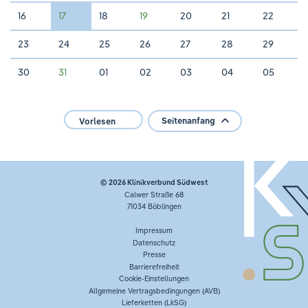
16
17
18
19
20
21
22
23
24
25
26
27
28
29
30
31
01
02
03
04
05
Seitenanfang
Vorlesen
© 2026
Klinikverbund Südwest
Calwer Straße 68
71034 Böblingen
Impressum
Datenschutz
Presse
Barrierefreiheit
Cookie-Einstellungen
Allgemeine Vertragsbedingungen (AVB)
Lieferketten (LkSG)