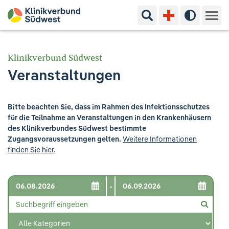
Suchbegriff eingeben
Hoher Kon
Kliniken & Experten
Klinikverbund Südwest
Veranstaltungen
Ihr Aufenthalt
Pflege & Beratung
Bitte beachten Sie, dass im Rahmen des Infektionsschutzes
für die Teilnahme an Veranstaltungen in den Krankenhäusern
Ausbildung & Studium
des Klinikverbundes Südwest bestimmte
Zugangsvoraussetzungen gelten.
Weitere Informationen
finden Sie hier.
Jobs & Karriere
Der Klinikverbund Südwest
-
Standorte & Kontakt
Aktuelles
Veranstaltungen